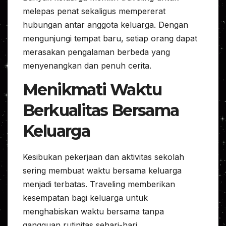
melepas penat sekaligus mempererat
hubungan antar anggota keluarga. Dengan
mengunjungi tempat baru, setiap orang dapat
merasakan pengalaman berbeda yang
menyenangkan dan penuh cerita.
Menikmati Waktu
Berkualitas Bersama
Keluarga
Kesibukan pekerjaan dan aktivitas sekolah
sering membuat waktu bersama keluarga
menjadi terbatas. Traveling memberikan
kesempatan bagi keluarga untuk
menghabiskan waktu bersama tanpa
gangguan rutinitas sehari-hari.