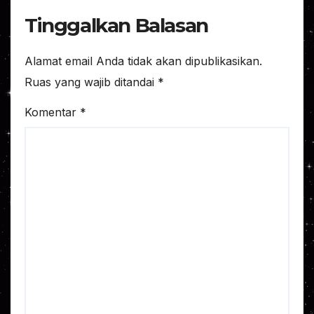
Tinggalkan Balasan
Alamat email Anda tidak akan dipublikasikan.
Ruas yang wajib ditandai
*
Komentar
*