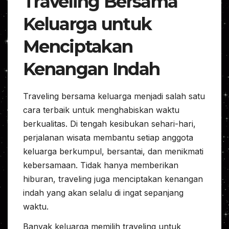
Traveling Bersama
Keluarga untuk
Menciptakan
Kenangan Indah
Traveling bersama keluarga menjadi salah satu
cara terbaik untuk menghabiskan waktu
berkualitas. Di tengah kesibukan sehari-hari,
perjalanan wisata membantu setiap anggota
keluarga berkumpul, bersantai, dan menikmati
kebersamaan. Tidak hanya memberikan
hiburan, traveling juga menciptakan kenangan
indah yang akan selalu di ingat sepanjang
waktu.
Banyak keluarga memilih traveling untuk