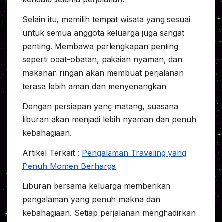
Selain itu, memilih tempat wisata yang sesuai
untuk semua anggota keluarga juga sangat
penting. Membawa perlengkapan penting
seperti obat-obatan, pakaian nyaman, dan
makanan ringan akan membuat perjalanan
terasa lebih aman dan menyenangkan.
Dengan persiapan yang matang, suasana
liburan akan menjadi lebih nyaman dan penuh
kebahagiaan.
Artikel Terkait :
Pengalaman Traveling yang
Penuh Momen Berharga
Liburan bersama keluarga memberikan
pengalaman yang penuh makna dan
kebahagiaan. Setiap perjalanan menghadirkan