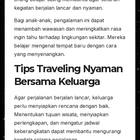
kegiatan berjalan lancar dan nyaman.
Bagi anak-anak, pengalaman ini dapat
menambah wawasan dan meningkatkan rasa
ingin tahu terhadap lingkungan sekitar. Mereka
belajar mengenal tempat baru dengan cara
yang menyenangkan.
Tips Traveling Nyaman
Bersama Keluarga
Agar perjalanan berjalan lancar, keluarga
perlu menyiapkan rencana dengan baik.
Menentukan tujuan wisata, menyiapkan
perlengkapan, dan mengatur jadwal
keberangkatan dapat membantu mengurangi
kendala selama perjalanan.