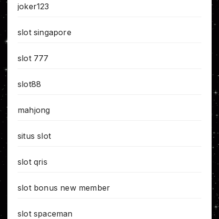
joker123
slot singapore
slot 777
slot88
mahjong
situs slot
slot qris
slot bonus new member
slot spaceman