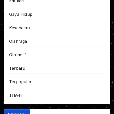
Edukasi
Gaya Hidup
Kesehatan
Olahraga
Otomotif
Terbaru
Terpopuler
Travel