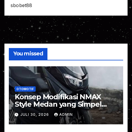
sbobet88
You missed
OTOMOTIF
Konsep Modifikasi NMAX
Style Medan yang Simpel
tetapi Mewah
JULI 30, 2026
ADMIN