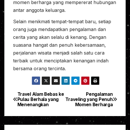
momen berharga yang mempererat hubungan
antar anggota keluarga.
Selain menikmati tempat-tempat baru, setiap
orang juga mendapatkan pengalaman dan
cerita yang akan selalu di kenang. Dengan
suasana hangat dan penuh kebersamaan,
perjalanan wisata menjadi salah satu cara
terbaik untuk menciptakan kenangan indah
bersama orang tercinta.
Travel Alam Bebas ke
Pengalaman
Navigasi
Pulau Berhala yang
Traveling yang Penuh
Menenangkan
Momen Berharga
pos