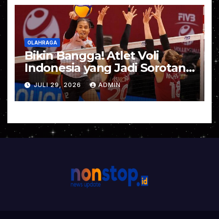
OLAHRAGA
Bikin Bangga! Atlet Voli
Indonesia yang Jadi Sorotan
Dunia
JULI 29, 2026
ADMIN