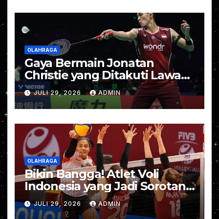
OLAHRAGA
Gaya Bermain Jonatan
Christie yang Ditakuti Lawan
Dunia
JULI 29, 2026
ADMIN
OLAHRAGA
Bikin Bangga! Atlet Voli
Indonesia yang Jadi Sorotan
Dunia
JULI 29, 2026
ADMIN