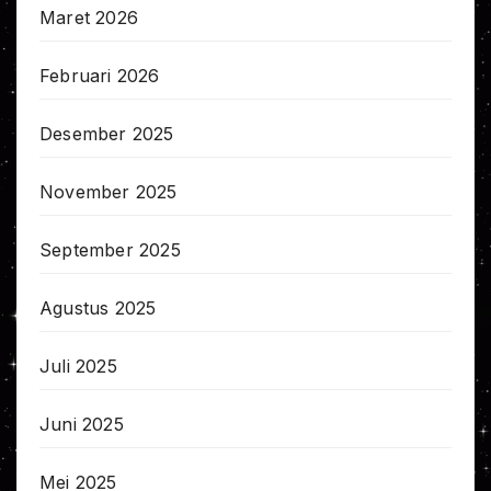
Maret 2026
Februari 2026
Desember 2025
November 2025
September 2025
Agustus 2025
Juli 2025
Juni 2025
Mei 2025