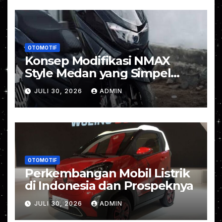
OTOMOTIF
Konsep Modifikasi NMAX
Style Medan yang Simpel
tetapi Mewah
JULI 30, 2026
ADMIN
OTOMOTIF
Perkembangan Mobil Listrik
di Indonesia dan Prospeknya
JULI 30, 2026
ADMIN