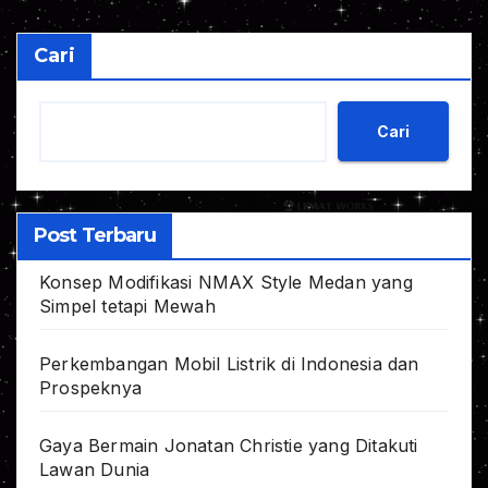
Cari
Cari
Post Terbaru
Konsep Modifikasi NMAX Style Medan yang
Simpel tetapi Mewah
Perkembangan Mobil Listrik di Indonesia dan
Prospeknya
Gaya Bermain Jonatan Christie yang Ditakuti
Lawan Dunia