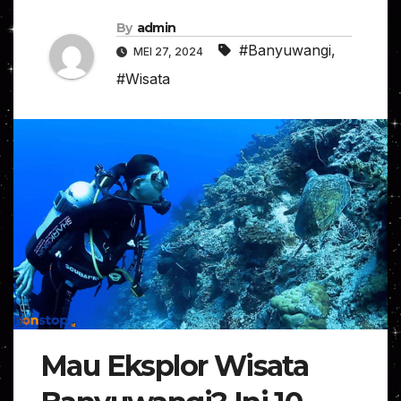
By
admin
#Banyuwangi
,
MEI 27, 2024
#Wisata
Mau Eksplor Wisata