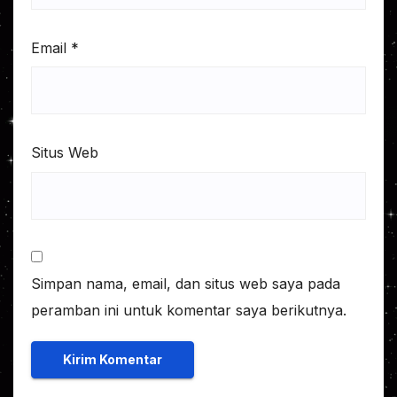
Email
*
Situs Web
Simpan nama, email, dan situs web saya pada
peramban ini untuk komentar saya berikutnya.