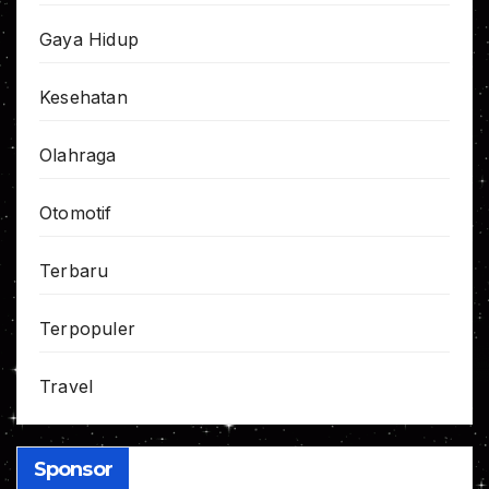
Gaya Hidup
Kesehatan
Olahraga
Otomotif
Terbaru
Terpopuler
Travel
Sponsor