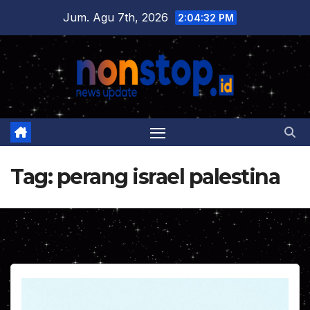
Skip
Jum. Agu 7th, 2026
2:04:33 PM
to
content
Tag:
perang israel palestina