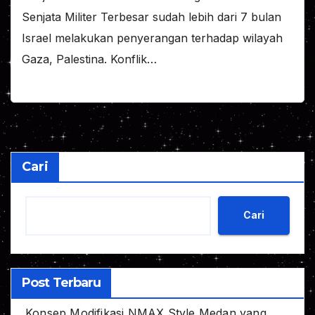
Senjata Militer Terbesar sudah lebih dari 7 bulan
Israel melakukan penyerangan terhadap wilayah
Gaza, Palestina. Konflik…
Cari
Cari
Post Terbaru
Konsep Modifikasi NMAX Style Medan yang